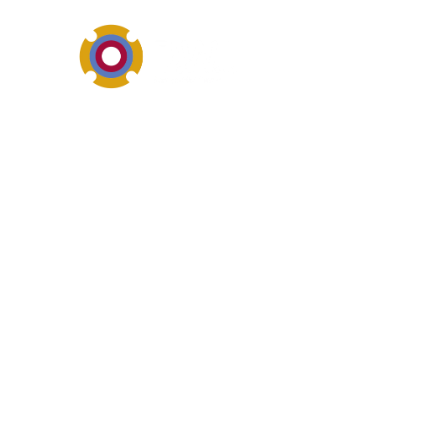
Antriebs-, Elektro- und M
Was ist das? v
Zahnräder ist ein wichtiger B
Maschinenkomponenten. Sucha