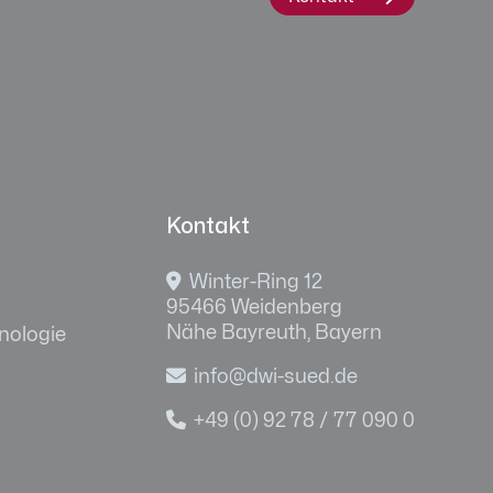
Kontakt

Winter-Ring 12
95466 Weidenberg
Nähe Bayreuth, Bayern
nologie

info@dwi-sued.de

+49 (0) 92 78 / 77 090 0