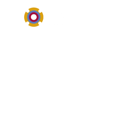
Pumpentechnik, Einsatzbe
Definition vo
Zahnradpumpen bezeichnet im
pumpennahes Einsatzgebiet. 