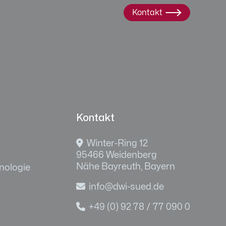
Kontakt

Kontakt

Winter-Ring 12
95466 Weidenberg
Nähe Bayreuth, Bayern
nologie

info@dwi-sued.de

+49 (0) 92 78 / 77 090 0