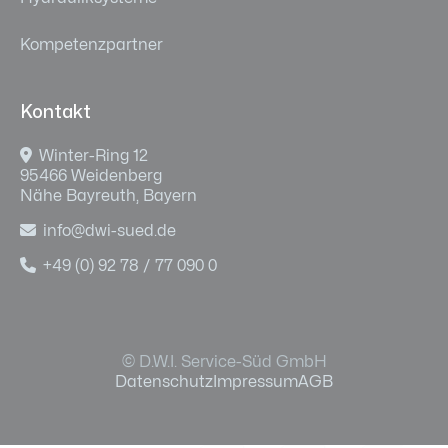
Kompetenzpartner
Kontakt

Winter-Ring 12
95466 Weidenberg
Nähe Bayreuth, Bayern

info@dwi-sued.de

+49 (0) 92 78 / 77 090 0
© D.W.I. Service-Süd GmbH
Datenschutz
Impressum
AGB