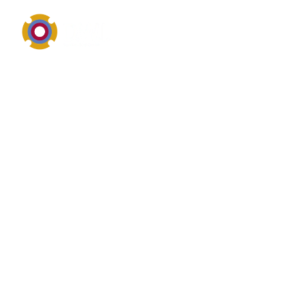
Pumpentechnik, Einsatzbereiche, Wartung und
Reparatur
Was ist das? von
Wellendichtungsersatz
Wellendichtungsersatz bezeichnet im industriellen
Umfeld in der Regel eine Pumpe, eine Pumpenbauart
oder ein pumpennahes Einsatzgebiet. Wer nach
Wellendichtungsersatz sucht, interessiert sich meist
für Fördermedium, Druck, Fördermenge,
Werkstoffauswahl, Dichtungssysteme und die