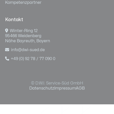
Kompetenzpartner
Kontakt

Winter-Ring 12
95466 Weidenberg
Nähe Bayreuth, Bayern

info@dwi-sued.de

+49 (0) 92 78 / 77 090 0
© D.W.I. Service-Süd GmbH
Datenschutz
Impressum
AGB