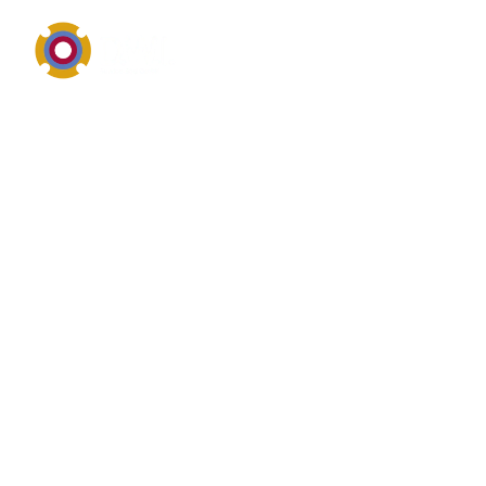
Industriereinigung, Schutz und materialgerechte
Anwendung
Überblick von
Wärmetauscherreinigung
Wärmetauscherreinigung gehört zum Themenfeld
Industriereinigung, technische Wartungschemie oder
Oberflächenschutz. Wärmetauscherreinigung drehen
sich meist um Reinigungswirkung,
Materialverträglichkeit, sichere Anwendung,
Rückstandsverhalten und den praktischen Nutzen im