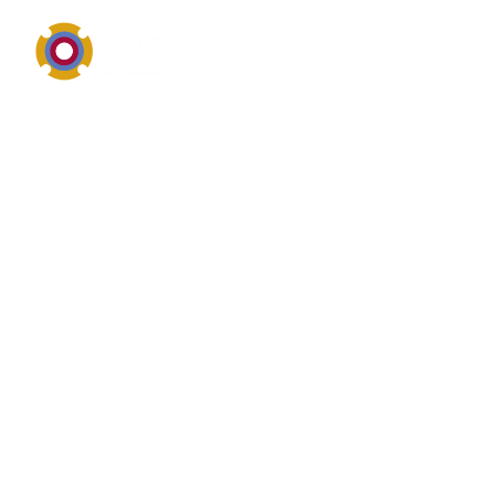
Industriereinigung, Schutz und materialgerechte
Anwendung
Definition von Trennmittel
Trennmittel gehört zum Themenfeld
Industriereinigung, technische Wartungschemie oder
Oberflächenschutz. Trennmittel drehen sich meist um
Reinigungswirkung, Materialverträglichkeit, sichere
Einsatzbereiche, Rückstandsverhalten und den
praktischen Nutzen im täglichen
Instandhaltungsbetrieb. Reinigung von Maschinen,
Bauteilen und Produktionsumgebungen.