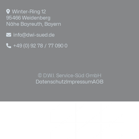

Winter-Ring 12
95466 Weidenberg
Nähe Bayreuth, Bayern

info@dwi-sued.de

+49 (0) 92 78 / 77 090 0
© D.W.I. Service-Süd GmbH
Datenschutz
Impressum
AGB