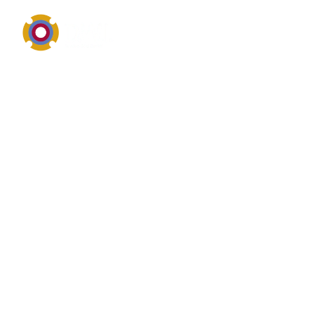
Dichtungstechnik, Werkstoffe, Standzeit und Service
Definition von Starre
Packungswerkzeuge
Starre Packungswerkzeuge steht im industriellen
Umfeld für Dichtungstechnik, Abdichtungslösungen
oder dichtungsnahe Bauteile. Bei Starre
Packungswerkzeuge geht es häufig um
Medienbeständigkeit, Temperatur, Druck,
Einbausituation, Normen und eine möglichst lange,
wirtschaftliche Standzeit. sichere Abdichtung von