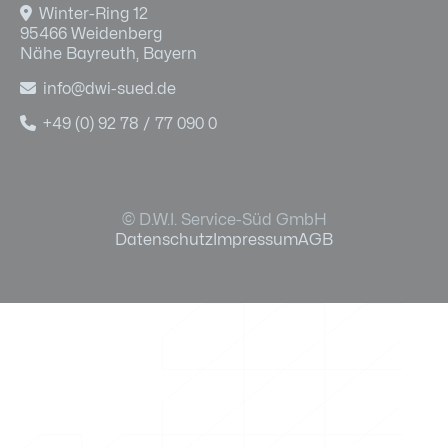

Winter-Ring 12
95466 Weidenberg
Nähe Bayreuth, Bayern

info@dwi-sued.de

+49 (0) 92 78 / 77 090 0
© D.W.I. Service-Süd GmbH
Datenschutz
Impressum
AGB