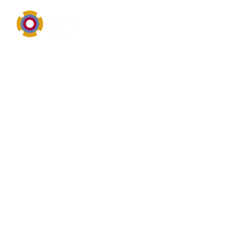
Industriereinigung, Schutz und materialgerechte
Anwendung
Überblick von Spülen
Spülen gehört zum Themenfeld Industriereinigung,
technische Wartungschemie oder
Oberflächenschutz. Spülen drehen sich meist um
Reinigungswirkung, Materialverträglichkeit, sichere
Anwendung, Rückstandsverhalten und den
praktischen Nutzen im täglichen
Instandhaltungsbetrieb. Reinigung von Maschinen,
Bauteilen und Produktionsumgebungen.