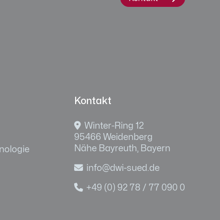
Kontakt

Winter-Ring 12
95466 Weidenberg
Nähe Bayreuth, Bayern
nologie

info@dwi-sued.de

+49 (0) 92 78 / 77 090 0