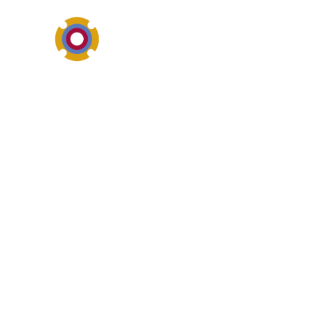
Pumpen-, Dichtungs- und In
Was ist das? vo
Selbitz ist als regionaler S
Anlagen, die einen schnellen