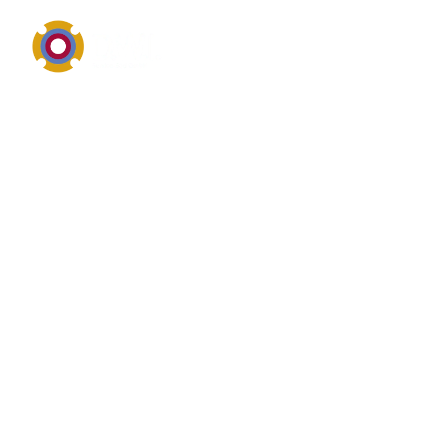
Pumpen-, Dichtungs- und Industrietechnik in
Schwäbisch Gmünd
Überblick von Schwäbisch
Gmünd
Schwäbisch Gmünd ist als regionaler Suchbegriff
besonders relevant für Unternehmen, Kommunen
und Betreiber technischer Anlagen, die einen
schnellen Service in ihrer Nähe benötigen. Im
Zusammenhang mit Pumpenservice,
Dichtungstechnik, Industriereinigung und