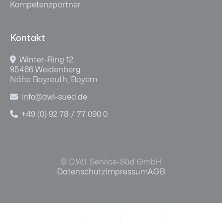
Kompetenzpartner
Kontakt

Winter-Ring 12
95466 Weidenberg
Nähe Bayreuth, Bayern

info@dwi-sued.de

+49 (0) 92 78 / 77 090 0
© D.W.I. Service-Süd GmbH
Datenschutz
Impressum
AGB