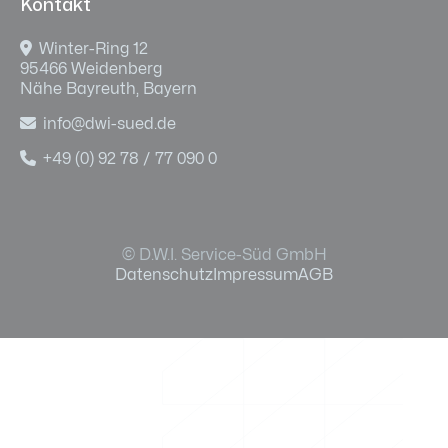
Kontakt

Winter-Ring 12
95466 Weidenberg
Nähe Bayreuth, Bayern

info@dwi-sued.de

+49 (0) 92 78 / 77 090 0
© D.W.I. Service-Süd GmbH
Datenschutz
Impressum
AGB