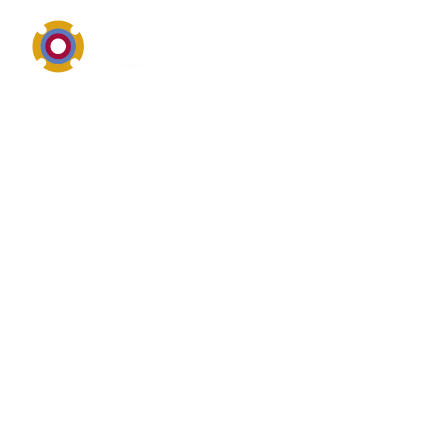
Industriereinigung, Schutz und materialgerechte
Anwendung
Überblick von
Säurebereiche
Säurebereiche gehört zum Themenfeld
Industriereinigung, technische Wartungschemie oder
Oberflächenschutz. Säurebereiche drehen sich meist
um Reinigungswirkung, Materialverträglichkeit,
sichere Anwendung, Rückstandsverhalten und den
praktischen Nutzen im täglichen