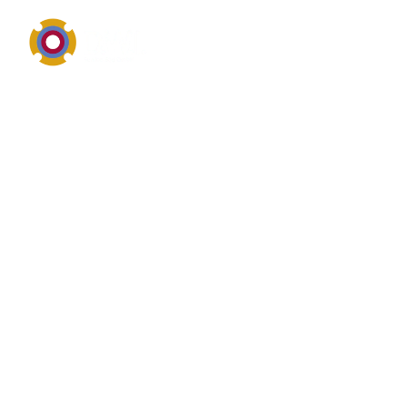
Pumpentechnik, Einsatzbereiche, Wartung und
Reparatur
Definition von
Rohrmantelpumpen
Rohrmantelpumpen bezeichnet im industriellen
Umfeld in der Regel eine Pumpe, eine Pumpenbauart
oder ein pumpennahes Einsatzgebiet. Wer nach
Rohrmantelpumpen sucht, interessiert sich meist für
Fördermedium, Druck, Fördermenge,
Werkstoffauswahl, Dichtungssysteme und die