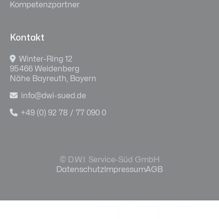
Kompetenzpartner
Kontakt

Winter-Ring 12
95466 Weidenberg
Nähe Bayreuth, Bayern

info@dwi-sued.de

+49 (0) 92 78 / 77 090 0
© D.W.I. Service-Süd GmbH
Datenschutz
Impressum
AGB