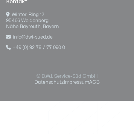
Kontakt

Winter-Ring 12
95466 Weidenberg
Nähe Bayreuth, Bayern

info@dwi-sued.de

+49 (0) 92 78 / 77 090 0
© D.W.I. Service-Süd GmbH
Datenschutz
Impressum
AGB