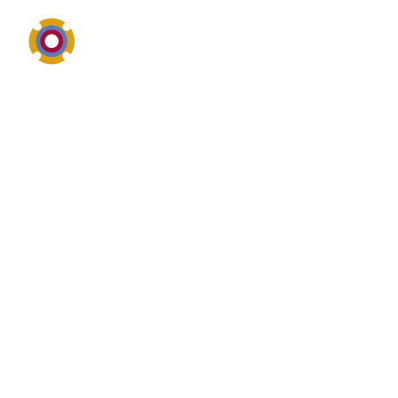
Anlagentechnik, Komponenten und sichere
Prozessintegration
Was ist das? von Rohre
Rohre ist im industriellen Umfeld eng mit Anlagen,
Behältern, Rohrleitungen oder peripheren
Baugruppen verbunden. Unternehmen suchen zu
Rohre vor allem nach robuster Ausführung,
passender Dimensionierung, einfacher Wartung und
einer sicheren Integration in den Gesamtprozess.
zuverlässige Einbindung in bestehende
Anlagenstrukturen.