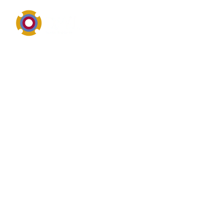
Antriebs-, Elektro- und Maschinenkomponenten im
Überblick
Überblick von
Regelsysteme
Regelsysteme ist ein wichtiger Begriff aus dem
Bereich Antriebstechnik, Elektrotechnik oder
mechanische Maschinenkomponenten.
Suchanfragen dazu drehen sich häufig um Leistung,
Drehzahl, Wirkungsgrad, Ausrichtung, Verschleiß und
die zuverlässige Einbindung in bestehende Anlagen.