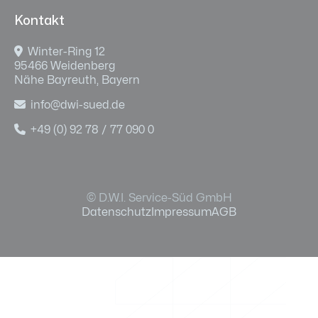
Kontakt

Winter-Ring 12
95466 Weidenberg
Nähe Bayreuth, Bayern

info@dwi-sued.de

+49 (0) 92 78 / 77 090 0
© D.W.I. Service-Süd GmbH
Datenschutz
Impressum
AGB