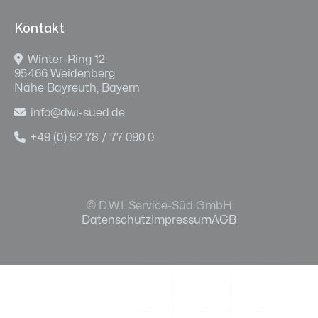
Kontakt

Winter-Ring 12
95466 Weidenberg
Nähe Bayreuth, Bayern

info@dwi-sued.de

+49 (0) 92 78 / 77 090 0
© D.W.I. Service-Süd GmbH
Datenschutz
Impressum
AGB