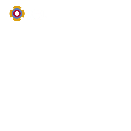
Anlagentechnik, Komponenten und sichere
Prozessintegration
Was ist das? von
Refraktometer
Refraktometer ist im industriellen Umfeld eng mit
Anlagen, Behältern, Rohrleitungen oder peripheren
Baugruppen verbunden. Unternehmen suchen zu
Refraktometer vor allem nach robuster Ausführung,
passender Dimensionierung, einfacher Wartung und
einer sicheren Integration in den Gesamtprozess.