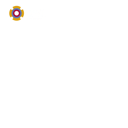
Pumpentechnik, Einsatzbereiche, Wartung und
Reparatur
Überblick von
Pumpengehäuse
Pumpengehäuse bezeichnet im industriellen Umfeld
in der Regel eine Pumpe, eine Pumpenbauart oder
ein pumpennahes Einsatzgebiet. Wer nach
Pumpengehäuse sucht, interessiert sich meist für
Fördermedium, Druck, Fördermenge,
Werkstoffauswahl, Dichtungssysteme und die