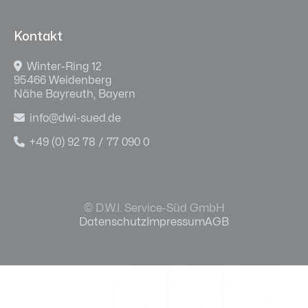
Kontakt

Winter-Ring 12
95466 Weidenberg
Nähe Bayreuth, Bayern

info@dwi-sued.de

+49 (0) 92 78 / 77 090 0
© D.W.I. Service-Süd GmbH
Datenschutz
Impressum
AGB