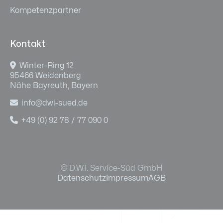
Kompetenzpartner
Kontakt

Winter-Ring 12
95466 Weidenberg
Nähe Bayreuth, Bayern

info@dwi-sued.de

+49 (0) 92 78 / 77 090 0
© D.W.I. Service-Süd GmbH
Datenschutz
Impressum
AGB