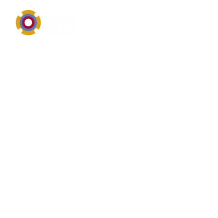
Antriebs-, Elektro- und Maschinenkomponenten im
Überblick
Was ist das? von
Pneumatikzylinder
Pneumatikzylinder ist ein wichtiger Begriff aus dem
Bereich Antriebstechnik, Elektrotechnik oder
mechanische Maschinenkomponenten.
Suchanfragen dazu drehen sich häufig um Leistung,
Drehzahl, Wirkungsgrad, Ausrichtung, Verschleiß und
die zuverlässige Einbindung in bestehende Anlagen.