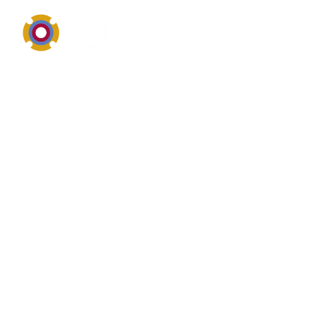
Anlagentechnik, Komponenten und sichere
Prozessintegration
Was ist das? von Mischer
Mischer ist im industriellen Umfeld eng mit Anlagen,
Behältern, Rohrleitungen oder peripheren
Baugruppen verbunden. Unternehmen suchen zu
Mischer vor allem nach robuster Ausführung,
passender Dimensionierung, einfacher Wartung und
einer sicheren Integration in den Gesamtprozess.
zuverlässige Einbindung in bestehende
Anlagenstrukturen.