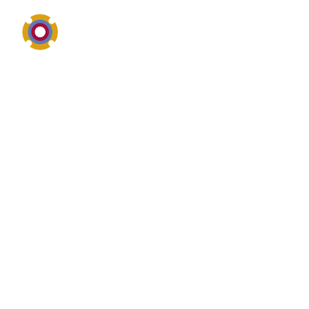
Dichtungstechnik, Werkstoffe, Standzeit und Service
Was ist das? von
Metallfaltenbalg
Gleitringdichtungen
Metallfaltenbalg Gleitringdichtungen steht im
industriellen Umfeld für Dichtungstechnik,
Abdichtungslösungen oder dichtungsnahe Bauteile.
Bei Metallfaltenbalg Gleitringdichtungen geht es
häufig um Medienbeständigkeit, Temperatur, Druck,