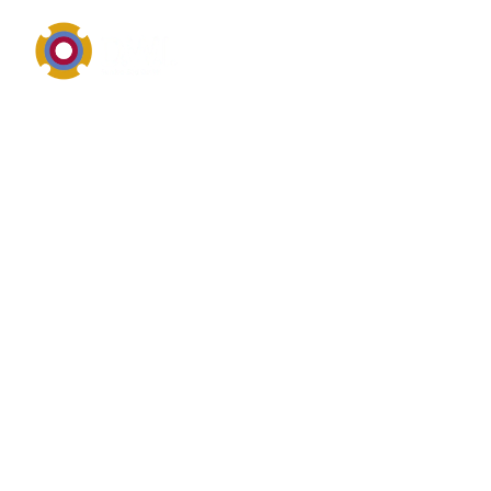
Anlagentechnik, Komponenten und sichere
Prozessintegration
Überblick von
Maschinenteile
Maschinenteile ist im industriellen Umfeld eng mit
Anlagen, Behältern, Rohrleitungen oder peripheren
Baugruppen verbunden. Unternehmen suchen zu
Maschinenteile vor allem nach robuster Ausführung,
passender Dimensionierung, einfacher Wartung und
einer sicheren Integration in den Gesamtprozess.