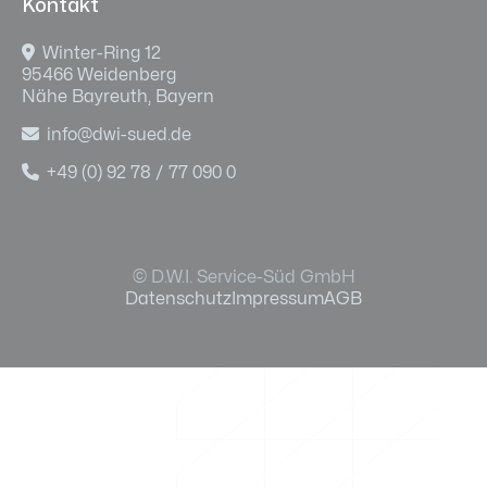
Kontakt

Winter-Ring 12
95466 Weidenberg
Nähe Bayreuth, Bayern

info@dwi-sued.de

+49 (0) 92 78 / 77 090 0
© D.W.I. Service-Süd GmbH
Datenschutz
Impressum
AGB