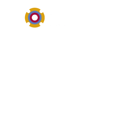
Industriereinigung, Schut
Überblick von 
Kühlmittel gehört zum Themen
drehen sich meist um Reinigu