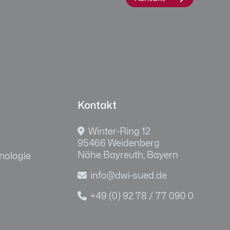
Kontakt

Winter-Ring 12
95466 Weidenberg
Nähe Bayreuth, Bayern
nologie

info@dwi-sued.de

+49 (0) 92 78 / 77 090 0