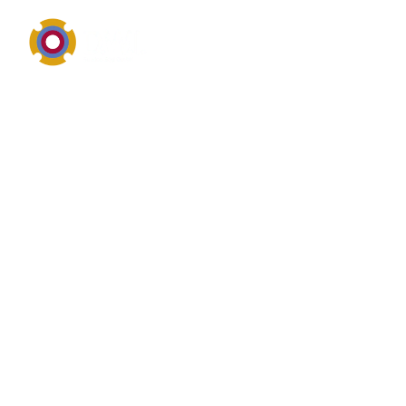
Industriereinigung, Schutz und materialgerechte
Anwendung
Definition von
Korrosionsschutzbeschicht
Korrosionsschutzbeschichtungen gehört zum
Themenfeld Industriereinigung, technische
Wartungschemie oder Oberflächenschutz.
Korrosionsschutzbeschichtungen drehen sich meist
um Reinigungswirkung, Materialverträglichkeit,
sichere Einsatzbereiche, Rückstandsverhalten und