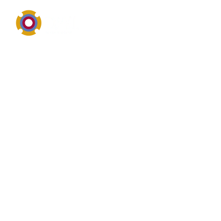
Pumpentechnik, Einsatzbereiche, Wartung und
Reparatur
Definition von
Kondensatpumpen
Kondensatpumpen bezeichnet im industriellen
Umfeld in der Regel eine Pumpe, eine Pumpenbauart
oder ein pumpennahes Einsatzgebiet. Wer nach
Kondensatpumpen sucht, interessiert sich meist für
Fördermedium, Druck, Fördermenge,
Werkstoffauswahl, Dichtungssysteme und die