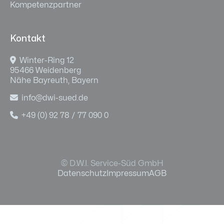
Kompetenzpartner
Kontakt

Winter-Ring 12
95466 Weidenberg
Nähe Bayreuth, Bayern

info@dwi-sued.de

+49 (0) 92 78 / 77 090 0
© D.W.I. Service-Süd GmbH
Datenschutz
Impressum
AGB