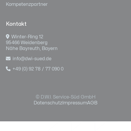
Kompetenzpartner
Kontakt

Winter-Ring 12
95466 Weidenberg
Nähe Bayreuth, Bayern

info@dwi-sued.de

+49 (0) 92 78 / 77 090 0
© D.W.I. Service-Süd GmbH
Datenschutz
Impressum
AGB