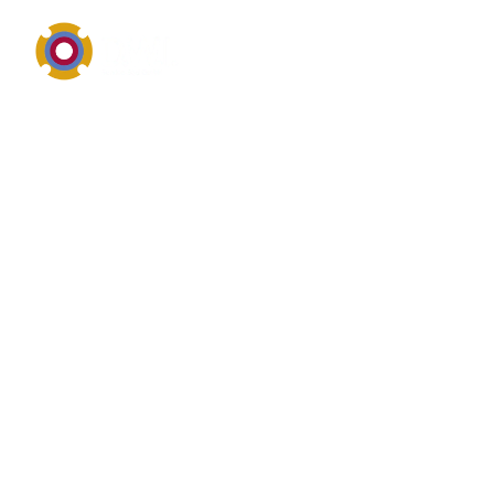
Service, Reparatur und Ersatzteile für Klaus Union
Definition von Klaus Union
Wer nach Klaus Union sucht, interessiert sich meist
für Service, Reparatur, Ersatzteile oder technische
Informationen zu bestehenden Anlagen und
Aggregaten. Der Suchbegriff wird in der Praxis häufig
mit Pumpen, Dichtungen, Armaturen, Antrieben oder
angrenzender Industrietechnik verbunden. Worauf
Anwender achten.