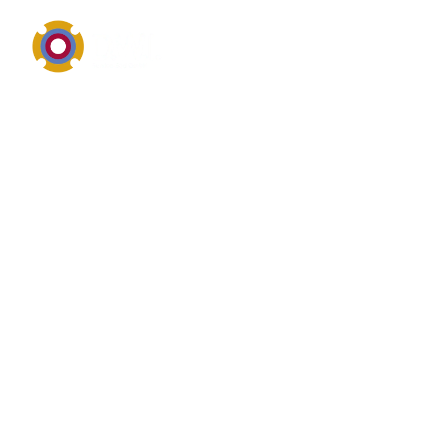
Antriebs-, Elektro- und Maschinenkomponenten im
Überblick
Definition von Kettenräder
Kettenräder ist ein wichtiger Begriff aus dem Bereich
Antriebstechnik, Elektrotechnik oder mechanische
Maschinenkomponenten. Suchanfragen dazu drehen
sich häufig um Leistung, Drehzahl, Wirkungsgrad,
Ausrichtung, Verschleiß und die zuverlässige
Einbindung in bestehende Anlagen. Antriebe für
Pumpen, Gebläse, Mischer und Fördertechnik.