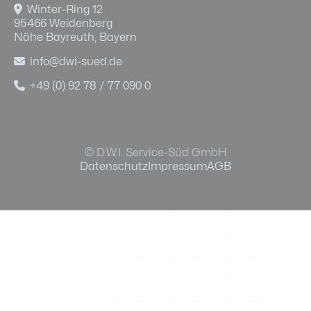

Winter-Ring 12
95466 Weidenberg
Nähe Bayreuth, Bayern

info@dwi-sued.de

+49 (0) 92 78 / 77 090 0
© D.W.I. Service-Süd GmbH
Datenschutz
Impressum
AGB