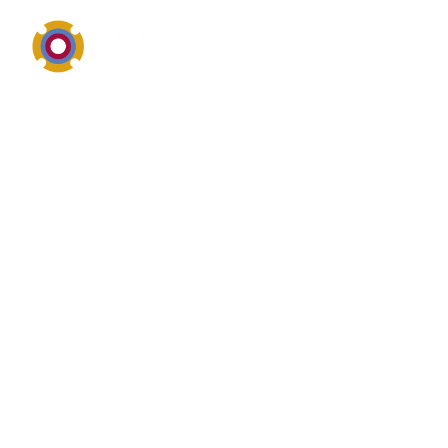
Service, Reparatur und Ersatzteile für Kaeser
Definition von Kaeser
Wer nach Kaeser sucht, interessiert sich meist für
Service, Reparatur, Ersatzteile oder technische
Informationen zu bestehenden Anlagen und
Aggregaten. Der Suchbegriff wird in der Praxis häufig
mit Pumpen, Dichtungen, Armaturen, Antrieben oder
angrenzender Industrietechnik verbunden. Worauf
Anwender achten.