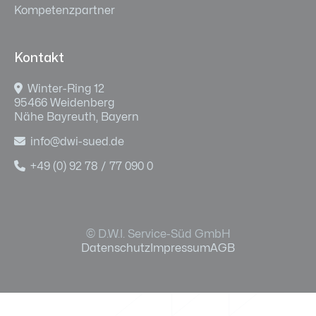
Kompetenzpartner
Kontakt

Winter-Ring 12
95466 Weidenberg
Nähe Bayreuth, Bayern

info@dwi-sued.de

+49 (0) 92 78 / 77 090 0
© D.W.I. Service-Süd GmbH
Datenschutz
Impressum
AGB