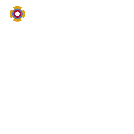
Technischer Service, Wartung und Instandhaltung im
Überblick
Überblick von
Inspektionsvertrag
Inspektionsvertrag ist ein zentraler Begriff für
moderne Instandhaltung, technischen Kundendienst
und wirtschaftliche Anlagenbetreuung. Unternehmen
suchen hierzu vor allem belastbare Prozesse, kurze
Reaktionszeiten, transparente Kosten und messbare
Verbesserungen bei Verfügbarkeit, Sicherheit und