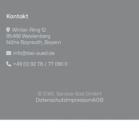
Kontakt

Winter-Ring 12
95466 Weidenberg
Nähe Bayreuth, Bayern

info@dwi-sued.de

+49 (0) 92 78 / 77 090 0
© D.W.I. Service-Süd GmbH
Datenschutz
Impressum
AGB