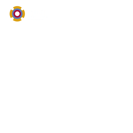
Pumpentechnik, Einsatzbereiche, Wartung und
Reparatur
Überblick von
Industriepumpen
Industriepumpen bezeichnet im industriellen Umfeld
in der Regel eine Pumpe, eine Pumpenbauart oder
ein pumpennahes Einsatzgebiet. Wer nach
Industriepumpen sucht, interessiert sich meist für
Fördermedium, Druck, Fördermenge,
Werkstoffauswahl, Dichtungssysteme und die