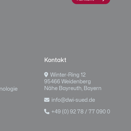
Kontakt

Winter-Ring 12
95466 Weidenberg
Nähe Bayreuth, Bayern
nologie

info@dwi-sued.de

+49 (0) 92 78 / 77 090 0