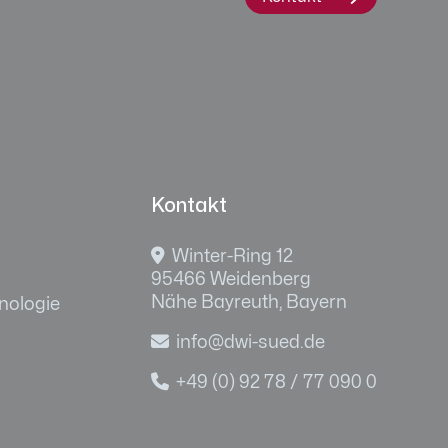
Kontakt

Winter-Ring 12
95466 Weidenberg
Nähe Bayreuth, Bayern
nologie

info@dwi-sued.de

+49 (0) 92 78 / 77 090 0