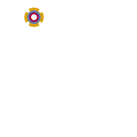
Werkstoffe, Beschichtunge
Was ist das? v
glasfaserverstärktes PTFE ste
Bauteile gegen Verschleiß, Ko