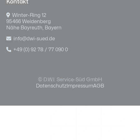
Kontakt

Winter-Ring 12
95466 Weidenberg
Nähe Bayreuth, Bayern

info@dwi-sued.de

+49 (0) 92 78 / 77 090 0
© D.W.I. Service-Süd GmbH
Datenschutz
Impressum
AGB