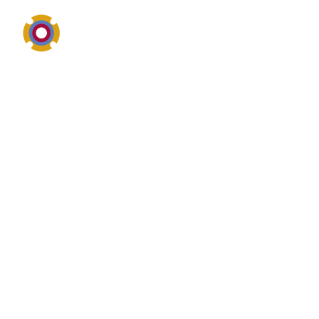
Antriebs-, Elektro- und Maschinenkomponenten im
Überblick
Was ist das? von Getriebe
Getriebe ist ein wichtiger Begriff aus dem Bereich
Antriebstechnik, Elektrotechnik oder mechanische
Maschinenkomponenten. Suchanfragen dazu drehen
sich häufig um Leistung, Drehzahl, Wirkungsgrad,
Ausrichtung, Verschleiß und die zuverlässige
Einbindung in bestehende Anlagen. Antriebe für
Pumpen, Gebläse, Mischer und Fördertechnik.