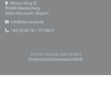

Winter-Ring 12
95466 Weidenberg
Nähe Bayreuth, Bayern

info@dwi-sued.de

+49 (0) 92 78 / 77 090 0
© D.W.I. Service-Süd GmbH
Datenschutz
Impressum
AGB