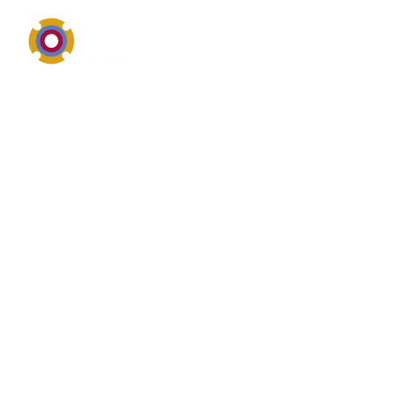
Pumpen-, Dichtungs- und Industrietechnik in Gera
Definition von Gera
Gera ist als regionaler Suchbegriff besonders relevant
für Unternehmen, Kommunen und Betreiber
technischer Anlagen, die einen schnellen Service in
ihrer Nähe benötigen. Im Zusammenhang mit
Pumpenservice, Dichtungstechnik, Industriereinigung
und Instandhaltung steht Gera für regionale
Erreichbarkeit, kurze Wege und eine zügige
Einsatzplanung. Typische Suchanfragen rund um
Gera.