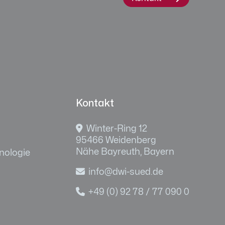
Kontakt

Winter-Ring 12
95466 Weidenberg
Nähe Bayreuth, Bayern
nologie

info@dwi-sued.de

+49 (0) 92 78 / 77 090 0