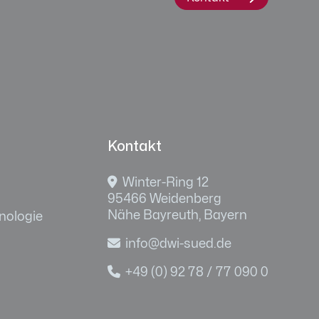
Kontakt

Winter-Ring 12
95466 Weidenberg
Nähe Bayreuth, Bayern
nologie

info@dwi-sued.de

+49 (0) 92 78 / 77 090 0