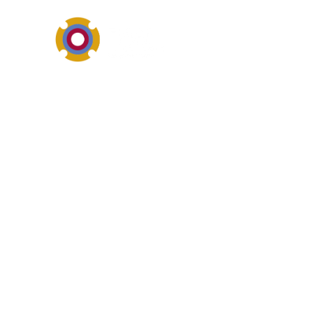
Antriebs-, Elektro- und M
Definition vo
Frequenzsteuerungen ist ein 
Maschinenkomponenten. Sucha