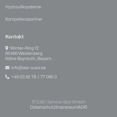
Hydrauliksysteme
Kompetenzpartner
Kontakt

Winter-Ring 12
95466 Weidenberg
Nähe Bayreuth, Bayern

info@dwi-sued.de

+49 (0) 92 78 / 77 090 0
© D.W.I. Service-Süd GmbH
Datenschutz
Impressum
AGB