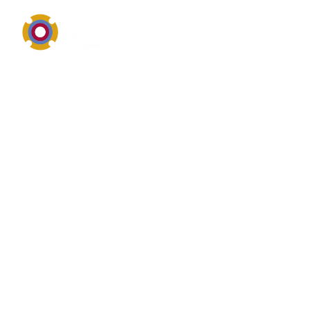
Technischer Service, Wartung und Instandhaltung im
Überblick
Überblick von
Einsparpotential
Einsparpotential ist ein zentraler Begriff für moderne
Instandhaltung, technischen Kundendienst und
wirtschaftliche Anlagenbetreuung. Unternehmen
suchen hierzu vor allem belastbare Prozesse, kurze
Reaktionszeiten, transparente Kosten und messbare
Verbesserungen bei Verfügbarkeit, Sicherheit und