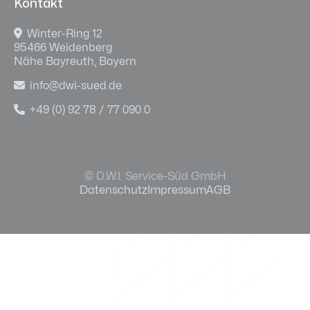
Kontakt

Winter-Ring 12
95466 Weidenberg
Nähe Bayreuth, Bayern

info@dwi-sued.de

+49 (0) 92 78 / 77 090 0
© D.W.I. Service-Süd GmbH
Datenschutz
Impressum
AGB