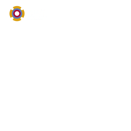
Industriereinigung, Schutz und materialgerechte
Anwendung
Überblick von
Druckreiniger
Druckreiniger gehört zum Themenfeld
Industriereinigung, technische Wartungschemie oder
Oberflächenschutz. Druckreiniger drehen sich meist
um Reinigungswirkung, Materialverträglichkeit,
sichere Anwendung, Rückstandsverhalten und den
praktischen Nutzen im täglichen