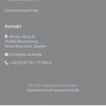
Kompetenzpartner
Kontakt

Winter-Ring 12
95466 Weidenberg
Nähe Bayreuth, Bayern

info@dwi-sued.de

+49 (0) 92 78 / 77 090 0
© D.W.I. Service-Süd GmbH
Datenschutz
Impressum
AGB