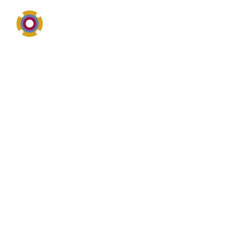
Pumpentechnik, Einsatzbereiche, Wartung und
Reparatur
Was ist das? von
Druckerhöhungsanlagen
Druckerhöhungsanlagen bezeichnet im industriellen
Umfeld in der Regel eine Pumpe, eine Pumpenbauart
oder ein pumpennahes Einsatzgebiet. Wer nach
Druckerhöhungsanlagen sucht, interessiert sich meist
für Fördermedium, Druck, Fördermenge,
Werkstoffauswahl, Dichtungssysteme und die