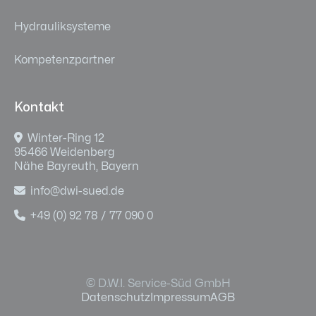
Hydrauliksysteme
Kompetenzpartner
Kontakt

Winter-Ring 12
95466 Weidenberg
Nähe Bayreuth, Bayern

info@dwi-sued.de

+49 (0) 92 78 / 77 090 0
© D.W.I. Service-Süd GmbH
Datenschutz
Impressum
AGB