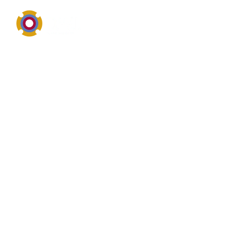
Dichtungstechnik, Werkstoffe, Standzeit und Service
Was ist das? von
Dichtungstechnik
Dichtungstechnik steht im industriellen Umfeld für
Dichtungstechnik, Abdichtungslösungen oder
dichtungsnahe Bauteile. Bei Dichtungstechnik geht
es häufig um Medienbeständigkeit, Temperatur,
Druck, Einbausituation, Normen und eine möglichst
lange, wirtschaftliche Standzeit. sichere Abdichtung
von Pumpen, Armaturen, Hydraulik oder Pneumatik.