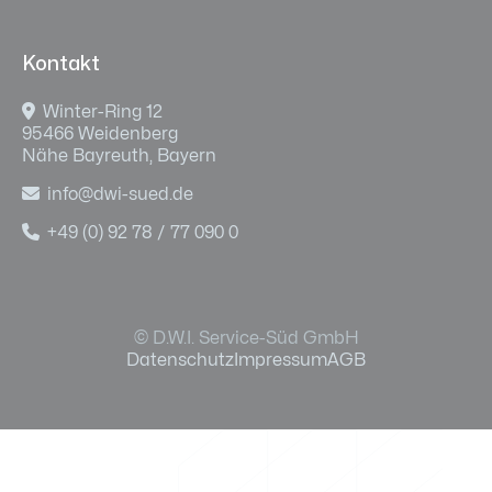
Kontakt

Winter-Ring 12
95466 Weidenberg
Nähe Bayreuth, Bayern

info@dwi-sued.de

+49 (0) 92 78 / 77 090 0
© D.W.I. Service-Süd GmbH
Datenschutz
Impressum
AGB