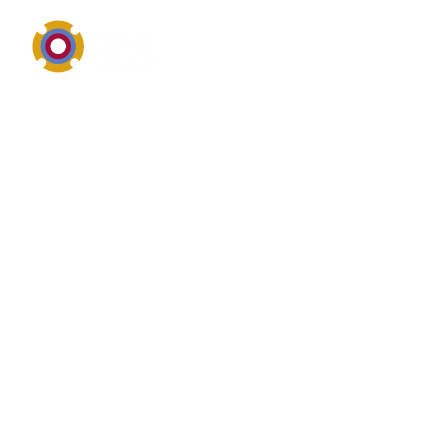
Technischer Service, Wartung und Instandhaltung im
Überblick
Definition von Analysen
Analysen ist ein zentraler Begriff für moderne
Instandhaltung, technischen Kundendienst und
wirtschaftliche Anlagenbetreuung. Unternehmen
suchen hierzu vor allem belastbare Prozesse, kurze
Reaktionszeiten, transparente Kosten und messbare
Verbesserungen bei Verfügbarkeit, Sicherheit und
Energieeffizienz. Inspektion, Wartung und Reparatur.