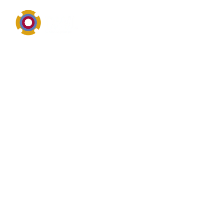
Anlagentechnik, Komponenten und sichere
Prozessintegration
Was ist das? von
Absperrschieber
Absperrschieber ist im industriellen Umfeld eng mit
Anlagen, Behältern, Rohrleitungen oder peripheren
Baugruppen verbunden. Unternehmen suchen zu
Absperrschieber vor allem nach robuster Ausführung,
passender Dimensionierung, einfacher Wartung und
einer sicheren Integration in den Gesamtprozess.