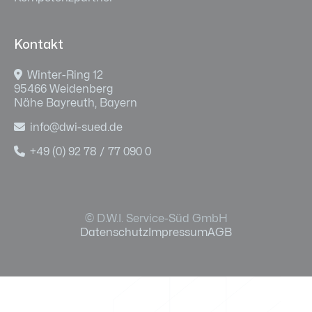
Kontakt

Winter-Ring 12
95466 Weidenberg
Nähe Bayreuth, Bayern

info@dwi-sued.de

+49 (0) 92 78 / 77 090 0
© D.W.I. Service-Süd GmbH
Datenschutz
Impressum
AGB